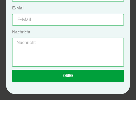
E-Mail
Nachricht
Senden
A
l
t
e
r